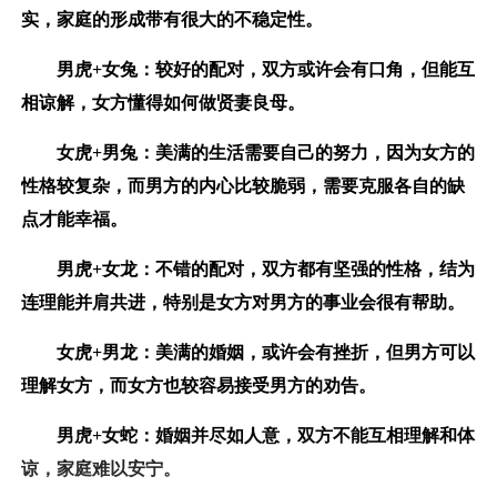
实，家庭的形成带有很大的不稳定性。
男虎+女兔：较好的配对，双方或许会有口角，但能互
相谅解，女方懂得如何做贤妻良母。
女虎+男兔：美满的生活需要自己的努力，因为女方的
性格较复杂，而男方的内心比较脆弱，需要克服各自的缺
点才能幸福。
男虎+女龙：不错的配对，双方都有坚强的性格，结为
连理能并肩共进，特别是女方对男方的事业会很有帮助。
女虎+男龙：美满的婚姻，或许会有挫折，但男方可以
理解女方，而女方也较容易接受男方的劝告。
男虎+女蛇：婚姻并尽如人意，双方不能互相理解和体
谅，家庭难以安宁。