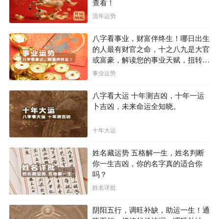
可是当男方一离家远行时，女方又很愧疚，她会想办法把
查看！
流年运势
丈夫吸引回家。
八字看事业，财富伴终生！哪日出生
女虎+男猴：不是理想的婚姻，男方的一些行为会让女
的人最有财官之命，十之八九是大官
方反感，女方有时也难令男方满意。
或富豪，解读您的事业天赋，扭转当
下不利困局！！
事业运势
男虎+女鸡：相对顺利，但女方的光辉会被男方所掩
盖。
八字看大运 十年测吉凶，十年一运
卜吉凶，未来命运全知晓。
女虎+男鸡：不是完美的组合。女方不能忍受男方的夸
张与狂妄。
十年大运
男虎+女狗：可以结成夫妇，且能融洽相处，双方有共
姓名藏运势 五格解一生，姓名判断
你一生吉凶，你的名字真的适合你
同目标，能够互相促进。
吗？
女虎+男狗：可以生活在一起，但有迷惘，因为双方都
姓名详批
爱幻想，远离现实生活。
阴阳五行，调旺补缺，助运一生！通