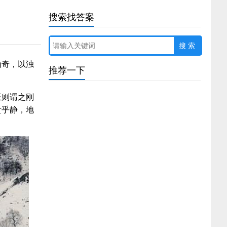
搜索找答案
为奇，以浊
推荐一下
旺则谓之刚
春天的庚金生寅月喜用详解（壬癸水人出生夏季
贵乎静，地
运势）
女右边眼睛周围的痣相图解（面部痣好坏一览表
图片）
属牛属蛇千万不能在一起（女蛇男猪相差6岁婚
姻好不）
属兔金箔金命几月出生好命（金箔金命人的性格
特点）
嘴角向下的男人面相详解（命苦的男人面相特征
分析）
女属狗比属牛大3岁好不好（男猪女鸡婚姻是否
相配）
女人腿上的痣图解痣相（锁骨痣的位置与命运
图）
60花甲子纳音表大全速记（60甲子纳音五行表详