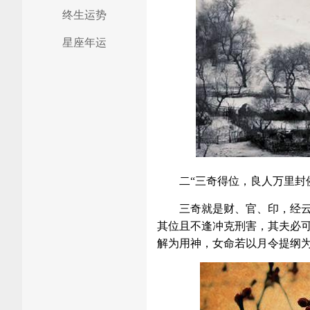
终生运势
星座年运
二“三奇得位，良人万里封
三奇就是财、官、印，经
其位且不逢冲克刑害，其夫必
解为用神，女命若以月令提纲