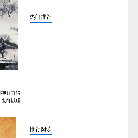
解）
牛女和蛇男的属相合不合（1985属牛的婚姻配对
最佳）
事业线不过感情线好是过好（手掌厚实的人命运
热门推荐
详解）
一定发大财的出生日男（注定出生富贵的6个日
子）
2024称骨算命表完整版（算命几斤几两对照表详
解）
2004年属猴几点出生好命（属猴几点出生大富大
贵）
香灰外弯或内弯图解（香谱二十四图解高清详
解）
属牛容易当官的时辰详解（属牛最富贵的出生时
辰）
最会勾搭男人的生肖女（做小三最多的3大生肖
用神有力得
女）
属鼠人永久吉利的数字（属鼠的事业方向在哪
，也可以理
里）
生辰八字五行对照表图（免费算自己的生辰八
。
字）
三柱香火长短图解大全（香谱72图解高清大图
谱）
亲家第一次吃饭开场白（亲家初次见面说话教
推荐阅读
程）