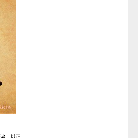
十八楼适合什么属相住好（属羊的适合住几楼吉
利）
属羊女最佳婚配属相最好（属马男性最佳婚配属
相）
天蝎男性格深度解析（十二星座的性格和命运）
金牛座最新2024年运势详解（2024金牛座全年运
势）
就一个斗的女人命不好吗（女人一斗九簸箕民间
说法）
六两二钱女命最正确详解（六两二钱女命婚姻与
事业）
属马1990路旁土命详解（90年是苦命马还是富
马）
牛的三合和六个合生肖详解（龙的三合和六个合
生肖）
83属猪女40岁大劫详解（属鸡1981一生劫难有几
次）
左手断掌的女人很可怕详解（有反抗纹手相的女
人好不）
旺者，以正