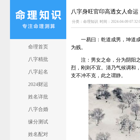
八字身旺官印高透女人命运
分类：
命理知识
时间：2024-04-09 07:32:
一易曰：乾道成男，坤道
命理首页
为贱。
八字精批
注：男女之命，分为阴阳
烈，刚则不宜。清乃气候调和
八字起名
支不冲不克，此之谓静。
2024财运
姓名详批
八字合婚
缘分测试
姓名配对