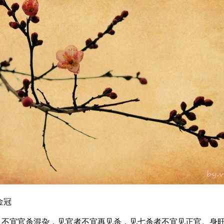
金冠
，不宜官杀混杂，见官者不宜再见杀，见七杀者不宜见正官。身