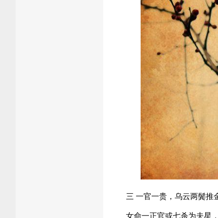
三 一官一贵，乌云两鬓推
女命一正官或七杀为夫星