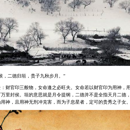
侯，二德归垣，贵子九秋步月。”
云：财官印三般物，女命逢之必旺夫。女命若以财官印为用神，
可万里封侯。垣的意思就是月令提纲，二德并不是全指天月二德
为用神，且用神无刑冲克害，而为子息星者，定可的贵秀之子女