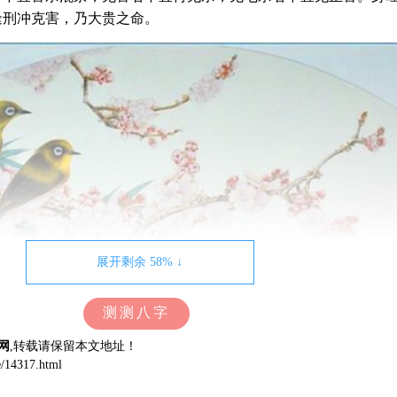
逢刑冲克害，乃大贵之命。
展开剩余 58% ↓
测测八字
网
,转载请保留本文地址！
te/14317.html