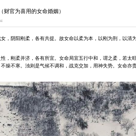
（财官为喜用的女命婚姻）
04
成女，阴阳刚柔，各有共提。故女命以柔为本，以刚为刑，以清
之性，刚柔并济，各有所宜。女命局宜五行中和，谓之柔，若太
，不燥不寒。浊则是气候不调和，战克交加，用神失势。女命亦