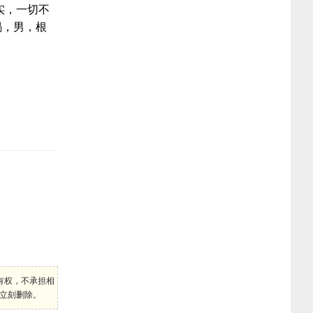
实，一切不
蝎，男，根
有权，不承担相
将立刻删除。