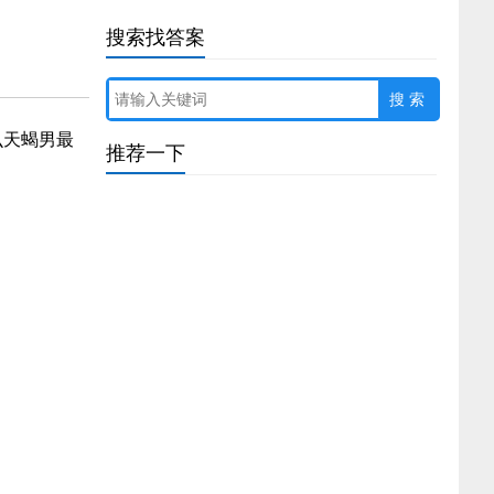
搜索找答案
么天蝎男最
推荐一下
春天的庚金生寅月喜用详解（壬癸水人出生夏季
运势）
女右边眼睛周围的痣相图解（面部痣好坏一览表
图片）
属牛属蛇千万不能在一起（女蛇男猪相差6岁婚
姻好不）
属兔金箔金命几月出生好命（金箔金命人的性格
特点）
嘴角向下的男人面相详解（命苦的男人面相特征
分析）
女属狗比属牛大3岁好不好（男猪女鸡婚姻是否
相配）
女人腿上的痣图解痣相（锁骨痣的位置与命运
图）
60花甲子纳音表大全速记（60甲子纳音五行表详