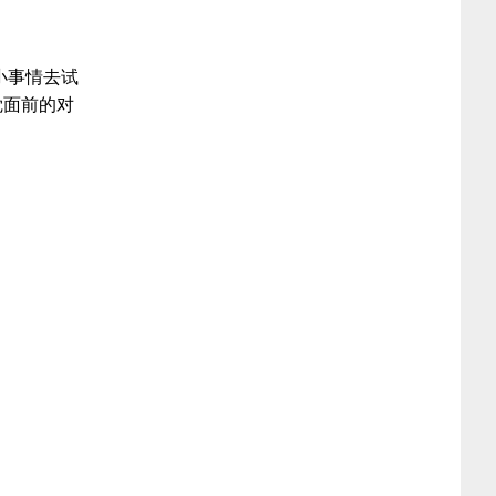
巨蟹女2024年爱情运势（2024年巨蟹座全年运势
详解）
当你比天蝎男更狠更冷（冷战能力超强的4个星
小事情去试
觉面前的对
座）
天秤女分手不会复合的表现（分手后不可能复合
的星座）
被天蝎女看上的男性格（天蝎女爱哪种类型的男
生）
白羊天蝎才是绝配似神仙（跟白羊座相爱相杀的
星座）
上香时先许愿还是先磕头好（上香的流程和注意
事项）
有福气的耳垂的照片详解（耳朵软的人有福气吗
女）
天蝎男性格深度解析（十二星座的性格和命运）
无名指和食指一样长看富贵（事业线深长清晰代
表含义）
95年猪跟虎的属相合不合（97牛跟95猪八字合不
合）