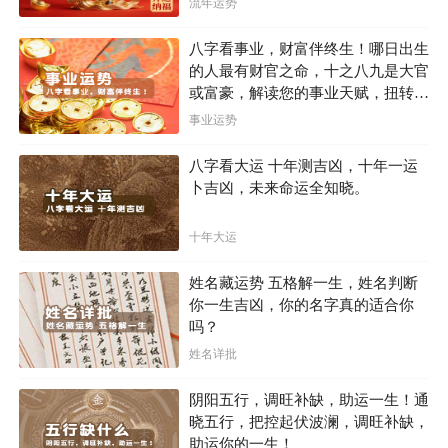
流年运势
八字看事业，财富伴终生！哪日出生
的人最有财官之命，十之八九是大官
或富豪，解读您的事业天赋，扭转当
下不利困局！！
事业运势
八字看大运 十年测吉凶，十年一运
卜吉凶，未来命运全知晓。
总结来说，这三个星座的女性以她们的落落大方、涵
十年大运
养和高尚品质而著称。她们在社交场合表现出优雅从容的
姓名藏运势 五格解一生，姓名判断
风度，总是给人留下深刻的印象。无论是追求完美的处女
你一生吉凶，你的名字真的适合你
座、追求和谐的天秤座还是追求成功的摩羯座，她们都展
吗？
现出了出色的品质，让人们愿意与之相处和合作。这三个
姓名详批
星座的女性不仅以她们的内在美而自豪，也将她们的高尚
阴阳五行，调旺补缺，助运一生！通
品质传递给了周围的人，使世界变得更美好。
晓五行，把控起伏波澜，调旺补缺，
助运你的一生！