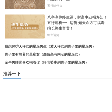
五行缺什么
八字测你终生运，财富事业福寿知！
五行透析一生运势 知天命方可福寿
绵长终生富贵！
终生运势
最想保护天秤女的星座男生（爱天秤女到骨子里的星座男）
骨子里有教养的星座女（颜值高有内涵的星座女）
金牛男睡觉喜欢抱着你（疼老婆疼到骨子里的星座男）
推荐一下
春天的庚金生寅月喜用详解（壬癸水人出生夏季运势）
女右边眼睛周围的痣相图解（面部痣好坏一览表图片）
属牛属蛇千万不能在一起（女蛇男猪相差6岁婚姻好不）