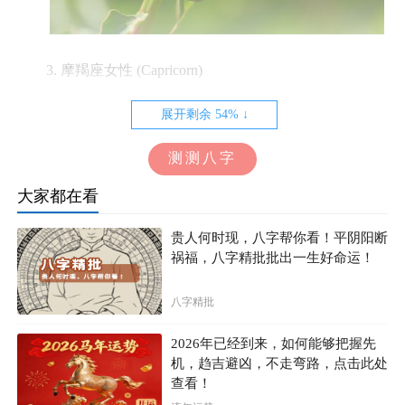
3. 摩羯座女性 (Capricorn)
摩羯座女性以她们的坚韧和职业道德而著名。她们总
展开剩余 54% ↓
是追求成功和成就，具备出色的自律和毅力。这种坚持不
测测八字
懈的品质使得她们在社交场合表现得非常落落大方，她们
总是以最高标准对待自己和他人。
大家都在看
摩羯座女性的涵养表现在她们的责任感和可靠性上。
贵人何时现，八字帮你看！平阴阳断
祸福，八字精批批出一生好命运！
她们常常是朋友和家人依赖的支持者，愿意提供帮助和支
持。她们也以她们的谨慎和谦虚而著名，不会过于张扬和
八字精批
自大。她们知道成功的背后往往有辛勤的努力，因此对待
他人总是充满尊重和体谅。
2026年已经到来，如何能够把握先
机，趋吉避凶，不走弯路，点击此处
查看！