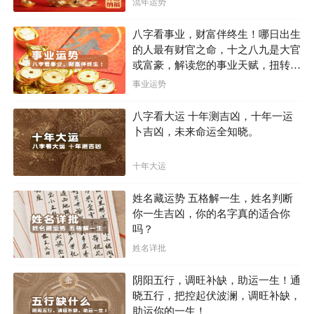
流年运势
八字看事业，财富伴终生！哪日出生
的人最有财官之命，十之八九是大官
或富豪，解读您的事业天赋，扭转当
下不利困局！！
事业运势
八字看大运 十年测吉凶，十年一运
卜吉凶，未来命运全知晓。
十年大运
姓名藏运势 五格解一生，姓名判断
你一生吉凶，你的名字真的适合你
吗？
姓名详批
阴阳五行，调旺补缺，助运一生！通
晓五行，把控起伏波澜，调旺补缺，
助运你的一生！