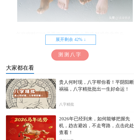
怎样幽默问妹子要微信? 让不少男孩都感觉非常头
展开剩余 42% ↓
疼，想想现在的妹子是不是很难接触?需要她们帮助的时
候，会不会第一时间冲上来?能有这样的疑问，更多也是说
测测八字
明这个男孩社交能力比较差。想想让妹子向你打开内善交
大家都在看
流的大门，或许会有一些不容易，不过当你勇敢起来的时
候，妹子也会被你所征服。做一个高情商会说话的人，不
贵人何时现，八字帮你看！平阴阳断
祸福，八字精批批出一生好命运！
管走到哪里妹子的眼神都会投向你那里，你有魅力的同
时，妹子肯定会对你不会拒绝。男生还是要懂得展示自
八字精批
己，让自己的优点展现在妹子面前的同时，两个人之间也
可以顺利的去加微信。要知道妹子感觉你有价值，觉得有
2026年已经到来，如何能够把握先
机，趋吉避凶，不走弯路，点击此处
吸引力的同时，才会去和你有一个很好的开始。因此总是
查看！
去纠结的人，不如去提升自己。