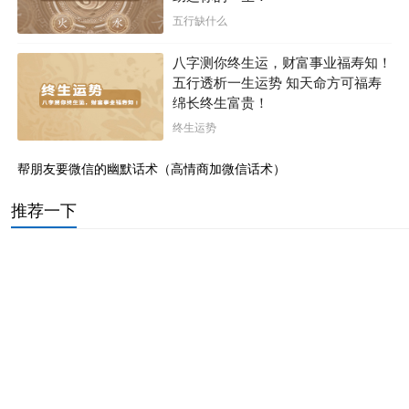
五行缺什么
八字测你终生运，财富事业福寿知！
五行透析一生运势 知天命方可福寿
绵长终生富贵！
终生运势
帮朋友要微信的幽默话术（高情商加微信话术）
推荐一下
春天的庚金生寅月喜用详解（壬癸水人出生夏季运势）
女右边眼睛周围的痣相图解（面部痣好坏一览表图片）
属牛属蛇千万不能在一起（女蛇男猪相差6岁婚姻好不）
属兔金箔金命几月出生好命（金箔金命人的性格特点）
嘴角向下的男人面相详解（命苦的男人面相特征分析）