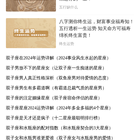
五行缺什么
同时，属猴的双子座在情感生活方面也非常有主见，
八字测你终生运，财富事业福寿知！
不会随波逐流，懂得倾听自己内心的声音。虽然双子座在
五行透析一生运势 知天命方可福寿
做事方面情绪化比较严重，但属猴的双子座则具备理性和
绵长终生富贵！
感情兼具的特质，能够根据自己的喜好来过舒适的生活，
终生运势
这使他们成为许多人羡慕的对象，也是命运最好的人之
双子座在2024年运势详解（2024事业风生水起的星座）
一。
双子男放不下的星座女（让双子座一生痴迷的星座）
双子座男人真正性格深析（双鱼座男对待爱情的态度）
双子座男生有多霸道啊（有霸道总裁气质的星座男）
双子座的注定姻缘星座（双子座宿命伴侣的星座）
双子座星座2024运势详解（2024年多金多福的4个星座）
双子座是天才还是疯子（十二星座最聪明排行榜）
双子座和水瓶座的配对指数（和水瓶座契合的3大星座）
双子女和水瓶男谁更爱谁（双子座女与水瓶座男的爱情）