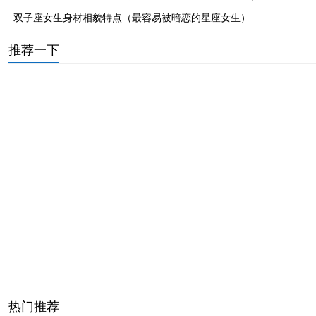
双子座女生身材相貌特点（最容易被暗恋的星座女生）
属牛
推荐一下
属牛的双子座是命运最佳的星座之一。虽然双子座的
性格随和，但缺乏主见，在生活和工作中容易被外界因素
春天的庚金生寅月喜用详解（壬癸水人出生夏季运势）
所影响，无法坚持到底。相反，生肖牛则性格执拗，做事
女右边眼睛周围的痣相图解（面部痣好坏一览表图片）
固执己见，不听从别人的建议。但属牛的双子座能够中和
属牛属蛇千万不能在一起（女蛇男猪相差6岁婚姻好不）
生肖牛和双子的优缺点，让他们在为人处世方面既不会太
属兔金箔金命几月出生好命（金箔金命人的性格特点）
倔强，也不会太软弱。特别是在面对事业和感情等问题的
嘴角向下的男人面相详解（命苦的男人面相特征分析）
抉择时，他们能够接受大家的意见，又尊重自己的内心，
女属狗比属牛大3岁好不好（男猪女鸡婚姻是否相配）
选择适合自己发展的道路。这也是属牛双子座人生运势较
女人腿上的痣图解痣相（锁骨痣的位置与命运图）
高的重要原因之一。
60花甲子纳音表大全速记（60甲子纳音五行表详解）
尤其是在情感方面，属牛的双子座既具备生肖牛的专
牛女和蛇男的属相合不合（1985属牛的婚姻配对最佳）
一，又有双子座的浪漫直爽。他们的相处方式很受异性欢
事业线不过感情线好是过好（手掌厚实的人命运详解）
热门推荐