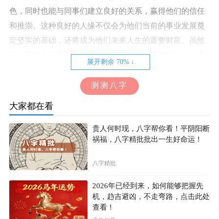
色，同时也能与同事们建立良好的关系，赢得他们的信任
和推崇。这种良好的人缘不仅会为他们当前的事业发展奠
定坚实的基础，还将成为他们未来人生的重要财富。虽然
双子座的人际交往能力不错，但只限于普通的交友。在事
展开剩余 70% ↓
业合作方面，属鸡的双子座则更具有亲和力和说服力，能
够让人产生信任感，轻松愉悦地完成任务，这也是他们才
测测八字
华的一种体现。整体运势非常不错，能够名利双收，赢得
大家都在看
尊重。
贵人何时现，八字帮你看！平阴阳断
祸福，八字精批批出一生好命运！
八字精批
2026年已经到来，如何能够把握先
机，趋吉避凶，不走弯路，点击此处
查看！