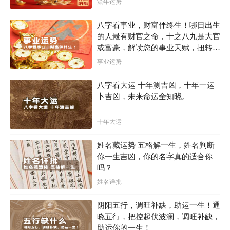
流年运势
八字看事业，财富伴终生！哪日出生
的人最有财官之命，十之八九是大官
或富豪，解读您的事业天赋，扭转当
属猴
下不利困局！！
事业运势
属猴的双子座是命运最好的星座之一。除了擅长处理
八字看大运 十年测吉凶，十年一运
卜吉凶，未来命运全知晓。
人际关系外，属猴的双子座还非常聪慧，性格多变，能够
适应不同的人和环境。当面临困难时，他们不会采用强硬
十年大运
的方式，而是会通过头脑解决问题，这使他们成为非常幸
运的人。
姓名藏运势 五格解一生，姓名判断
你一生吉凶，你的名字真的适合你
属猴的双子座总是让人捉摸不透，拥有着小心思，也
吗？
正是这份神秘感为他们带来了很好的人缘。许多人被他们
姓名详批
的魅力吸引，这也使得他们的桃花运势比较旺盛，同时也
阴阳五行，调旺补缺，助运一生！通
带动了偏财运势的提升。他们一生能够拥有许多财富和致
晓五行，把控起伏波澜，调旺补缺，
助运你的一生！
富机会，不会为物质而烦忧。