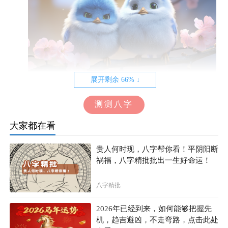
展开剩余 66% ↓
4. 刻意回避与疏远
测测八字
天秤座在喜欢一个人时，会想要与他/她保持亲密的关
大家都在看
系。他们会主动接近你，寻找与你相处的机会。然而，当
贵人何时现，八字帮你看！平阴阳断
他们不喜欢一个人时，这种亲近的欲望就会消失得无影无
祸福，八字精批批出一生好命运！
踪。你会发现他们开始刻意回避你，尽量避免与你单独相
处的机会。他们会把你从他们的生活中剥离出去，让你们
八字精批
之间的关系变得越来越疏远。
2026年已经到来，如何能够把握先
机，趋吉避凶，不走弯路，点击此处
5. 失去信任与尊重