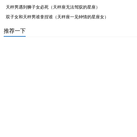
天秤男遇到狮子女必死（天秤座无法驾驭的星座）
总结：
双子女和天秤男谁拿捏谁（天秤座一见钟情的星座女）
虽然天秤座是一个非常优雅和和谐的星座，但他们也
推荐一下
有不喜欢一个人的时候。当这种情况发生时，他们会表现
出一系列的信号，让你感受到他们的冷漠和疏离。然而，
春天的庚金生寅月喜用详解（壬癸水人出生夏季运势）
这并不意味着你们之间的友谊就此终结，也许只是需要时
女右边眼睛周围的痣相图解（面部痣好坏一览表图片）
间和空间去调整彼此的关系。所以，当你发现天秤座表现
属牛属蛇千万不能在一起（女蛇男猪相差6岁婚姻好不）
出这些信号时，不要过于担忧和自责，而是要用理解和包
属兔金箔金命几月出生好命（金箔金命人的性格特点）
容的心态去面对他们的选择。只有这样，你们之间的关系
嘴角向下的男人面相详解（命苦的男人面相特征分析）
才能更加和谐美好。
女属狗比属牛大3岁好不好（男猪女鸡婚姻是否相配）
女人腿上的痣图解痣相（锁骨痣的位置与命运图）
60花甲子纳音表大全速记（60甲子纳音五行表详解）
牛女和蛇男的属相合不合（1985属牛的婚姻配对最佳）