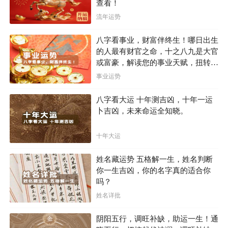
查看！
天秤座是一个非常珍视信任和尊重的星座。他们会尊
流年运势
重每一个人的选择和意愿，不会轻易去质疑和指责他人。
八字看事业，财富伴终生！哪日出生
然而，当他们不喜欢一个人时，这种信任和尊重就会荡然
的人最有财官之命，十之八九是大官
无存。你会发现他们开始对你产生怀疑和不信任，甚至会
或富豪，解读您的事业天赋，扭转当
下不利困局！！
事业运势
对你的言行进行指责和批评。他们不再尊重你的观点和选
择，而是试图改变你，让你变得符合他们的期望。
八字看大运 十年测吉凶，十年一运
卜吉凶，未来命运全知晓。
6. 表现出挑剔与不满
十年大运
天秤座在喜欢一个人时，会对他/她的一切都充满赞美
和欣赏。然而，当他们不喜欢一个人时，这种赞美和欣赏
姓名藏运势 五格解一生，姓名判断
就会消失得无影无踪。你会发现他们开始对你的缺点和不
你一生吉凶，你的名字真的适合你
吗？
足表现出挑剔和不满。他们会对你的言行举止进行指责和
姓名详批
批评，让你感到自己一无是处。这种挑剔和不满会让你感
到自卑和沮丧，无法再自信地面对生活。
阴阳五行，调旺补缺，助运一生！通