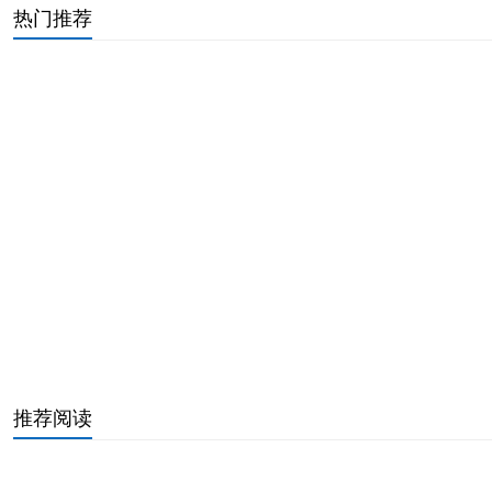
事业线不过感情线好是过好（手掌厚实的人命运详解）
热门推荐
一定发大财的出生日男（注定出生富贵的6个日子）
2024称骨算命表完整版（算命几斤几两对照表详解）
2004年属猴几点出生好命（属猴几点出生大富大贵）
香灰外弯或内弯图解（香谱二十四图解高清详解）
属牛容易当官的时辰详解（属牛最富贵的出生时辰）
最会勾搭男人的生肖女（做小三最多的3大生肖女）
属鼠人永久吉利的数字（属鼠的事业方向在哪里）
生辰八字五行对照表图（免费算自己的生辰八字）
三柱香火长短图解大全（香谱72图解高清大图谱）
亲家第一次吃饭开场白（亲家初次见面说话教程）
推荐阅读
最旺摩羯座的3大星座女（让摩羯爱到疯狂的星座）