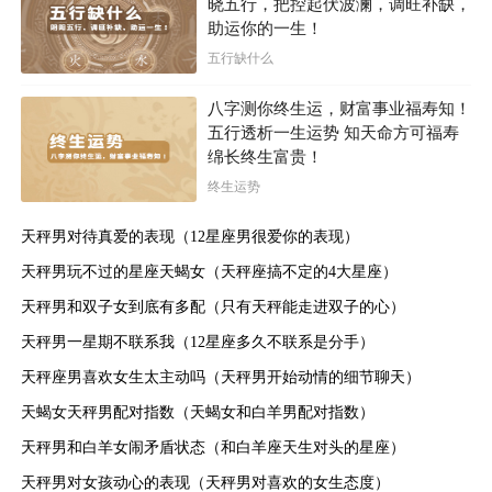
晓五行，把控起伏波澜，调旺补缺，
7. 不再分享与倾诉
助运你的一生！
五行缺什么
天秤座是一个非常善于分享和倾诉的星座。他们会把
自己的喜怒哀乐都与朋友和家人分享，寻求心灵的慰藉和
八字测你终生运，财富事业福寿知！
五行透析一生运势 知天命方可福寿
支持。然而，当他们不喜欢一个人时，这种分享和倾诉的
绵长终生富贵！
欲望就会消失得无影无踪。你会发现他们开始封闭自己的
终生运势
心灵，不再向你倾诉自己的心事。他们会变得孤僻和沉
默，让你感到无法触及他们的内心世界。
天秤男对待真爱的表现（12星座男很爱你的表现）
天秤男玩不过的星座天蝎女（天秤座搞不定的4大星座）
天秤男和双子女到底有多配（只有天秤能走进双子的心）
天秤男一星期不联系我（12星座多久不联系是分手）
天秤座男喜欢女生太主动吗（天秤男开始动情的细节聊天）
天蝎女天秤男配对指数（天蝎女和白羊男配对指数）
天秤男和白羊女闹矛盾状态（和白羊座天生对头的星座）
天秤男对女孩动心的表现（天秤男对喜欢的女生态度）