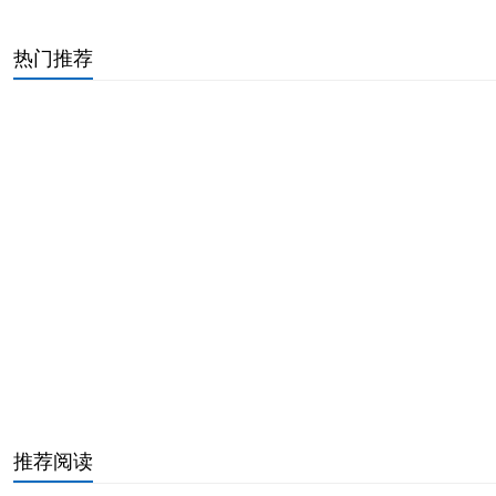
惠普打印机显示e3什么原因（显示e3怎么解决）
word中只想把第二页弄成横向页面（有横向又有纵向纸张设置方法）
热门推荐
手机QQ音乐mgg格式怎么转换为mp3(只需2步转换成mp3)
excel横竖十字光标怎么设置（教你调出excel横竖十字光标）
摇一摇跳转第三方应用怎么关闭（这几种办法可以试试）
怎么永久删除微信聊天记录不能恢复（这5个办法无法再恢复）
手机软件怎么传到电脑上（5种方法实现电脑与手机传输文件）
华硕主板开机接线图解（电脑主板接线图文教程）
iTunes备份文件路径更改方法(学会了不再占用C盘空间)
XMP1和XMP2有什么区别（内存XMP开不开性能差距实测）
海康威视默认8位密码是多少（海康摄像头重置密码方法）
为什么有线耳机插了没反应怎么办，一招恢复手机耳机声音
推荐阅读