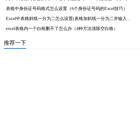
表格中身份证号码格式怎么设置（6个身份证号码的Excel技巧）
Excel中表格斜线一分为二怎么设置(表格加斜线一分为二并输入文
字)
excel表格内一个白框删不了怎么办（4种方法清除空白格）
推荐一下
华为手机一键锁屏在哪里设置（教你实现一键快速灭屏）
小米定时关机怎么设置手机（定时开关机设置图文教程）
微信青少年模式忘记密码怎么关闭（青少年模式密码重置方法）
换主板要重装系统吗（这5种情况必须要重装系统）
手机高清膜和钢化膜哪个好（一文学会使用什么手机膜）
显卡显存大小有什么用（显存容量是不是越大越好）
u盘乱码怎么恢复正常免费（u盘乱码是什么原因）
iphone提醒事项如何使用（苹果手机怎么定时提醒）